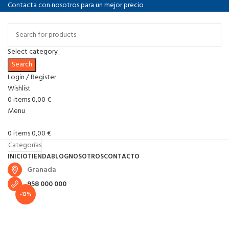
Contacta con nosotros para un mejor precio
Select category
Search
Login / Register
Wishlist
0
items
0,00
€
Menu
0
items
0,00
€
Categorías
INICIO
TIENDA
BLOG
NOSOTROS
CONTACTO
Granada
958 000 000
-13%